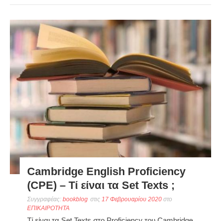
Cambridge English Proficiency
(CPE) – Τί είναι τα Set Texts ;
Συγγραφέας:
bookblog
στις
17 Φεβρουαρίου 2020
στο
ΕΠΙΚΑΙΡΟΤΗΤΑ
Τί είναι τα Set Texts στο Proficiency του Cambridge